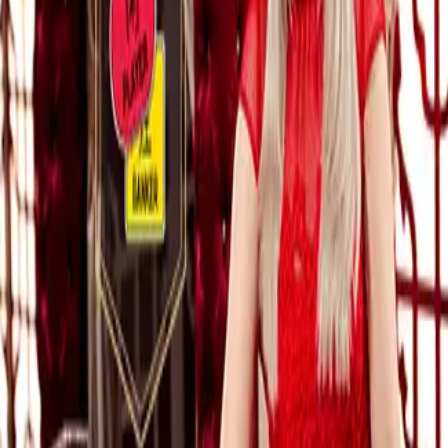
adanya manipulasi dari pihak internal maupun
eksternal. Dengan menyajikan nilai
Return to Player
(
RTP
) yang diperbarui secara
real-time
, pengguna
dapat menentukan strategi bermain secara bijak
berdasarkan data yang akurat dan transparan.
Sebagai pusat penyedia hiburan terpercaya, platform
ini menjalin kemitraan eksklusif dengan berbagai
perusahaan pengembang perangkat lunak (
software
provider
) terkemuka di tingkat global. Raksasa
industri seperti Pragmatic Play, PG Soft, hingga
Habanero turut menyuplai portofolio permainan
populer yang kaya akan fitur bonus interaktif dan
grafis definisi tinggi. Sinkronisasi data yang berjalan
mulus memastikan bahwa setiap pembaruan game
terbaru dapat langsung dinikmati oleh para pengguna
tanpa waktu tunggu yang lama. Keberagaman tema
ini dirancang untuk memberikan pengalaman visual
yang imersif sekaligus mencegah kejenuhan.