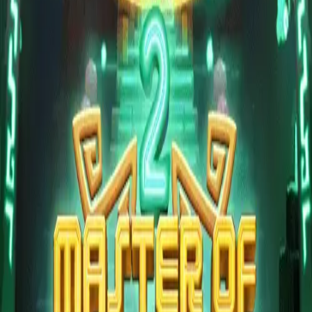
Di tengah maraknya isu kebocoran data di dunia
maya, aspek keamanan menjadi prioritas mutlak yang
dikelola secara profesional oleh tim ahli siber
platform
ini. Sistem pertahanan digitalnya dilengkapi dengan
protokol enkripsi SSL tingkat tinggi yang setara
dengan keamanan institusi perbankan modern. Setiap
informasi pribadi, kata sandi, serta riwayat transaksi
keuangan pengguna diubah menjadi kode enkripsi
rahasia yang tidak dapat ditembus oleh pihak ketiga.
Langkah preventif ini memastikan bahwa seluruh
aktivitas digital di dalam situs berlangsung dalam
koridor yang aman, memberikan ketenangan pikiran
seutuhnya bagi semua anggota.
Menutup kesempurnaan layanannya, platform ini
menghadirkan gerbang pembayaran terintegrasi
yang sangat bersahabat dengan ekosistem finansial
digital saat ini. Proses pengisian dan penarikan saldo
dapat diselesaikan dalam hitungan menit melalui