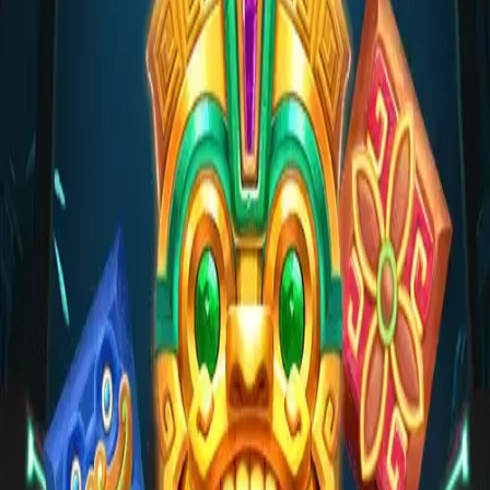
Situs Slot Gacor Terpercaya Hari Ini Paling Mudah
Menang Jackpot Besar
hadir sebagai platform digital
mutakhir yang mengutamakan kenyamanan dan
stabilitas akses bagi para penggunanya. Didukung
oleh infrastruktur server berspesifikasi tinggi, situs
ini mampu menjamin kelancaran navigasi tanpa
kendala teknis atau
lag
. Kehadirannya menjadi oase
bagi para pencari hiburan interaktif yang
menginginkan ekosistem digital yang dinamis,
responsif, dan selalu siap diakses kapan saja melalui
berbagai perangkat seluler.
Salah satu pilar utama yang membangun reputasi
platform ini adalah komitmennya terhadap
transparansi peluang dan keadilan sistem permainan.
Konsep kemudahan memenangkan hadiah besar
didasarkan pada integrasi algoritma
Random Number
Generator
(RNG) yang telah lolos sertifikasi ketat
lembaga pengawas internasional. Setiap putaran
permainan memiliki peluang acak yang murni tanpa