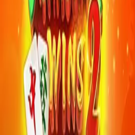
adanya manipulasi dari pihak internal maupun
eksternal. Dengan menyajikan nilai
Return to Player
(
RTP
) yang diperbarui secara
real-time
, pengguna
dapat menentukan strategi bermain secara bijak
berdasarkan data yang akurat dan transparan.
Sebagai pusat penyedia hiburan terpercaya, platform
ini menjalin kemitraan eksklusif dengan berbagai
perusahaan pengembang perangkat lunak (
software
provider
) terkemuka di tingkat global. Raksasa
industri seperti Pragmatic Play, PG Soft, hingga
Habanero turut menyuplai portofolio permainan
populer yang kaya akan fitur bonus interaktif dan
grafis definisi tinggi. Sinkronisasi data yang berjalan
mulus memastikan bahwa setiap pembaruan game
terbaru dapat langsung dinikmati oleh para pengguna
tanpa waktu tunggu yang lama. Keberagaman tema
ini dirancang untuk memberikan pengalaman visual
yang imersif sekaligus mencegah kejenuhan.