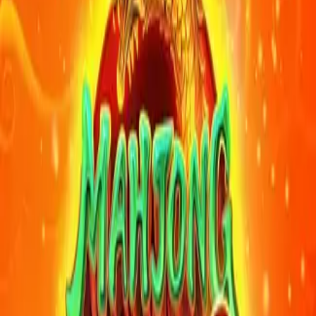
Situs Slot Gacor Terpercaya Hari Ini Paling Mudah
Menang Jackpot Besar
hadir sebagai platform digital
mutakhir yang mengutamakan kenyamanan dan
stabilitas akses bagi para penggunanya. Didukung
oleh infrastruktur server berspesifikasi tinggi, situs
ini mampu menjamin kelancaran navigasi tanpa
kendala teknis atau
lag
. Kehadirannya menjadi oase
bagi para pencari hiburan interaktif yang
menginginkan ekosistem digital yang dinamis,
responsif, dan selalu siap diakses kapan saja melalui
berbagai perangkat seluler.
Salah satu pilar utama yang membangun reputasi
platform ini adalah komitmennya terhadap
transparansi peluang dan keadilan sistem permainan.
Konsep kemudahan memenangkan hadiah besar
didasarkan pada integrasi algoritma
Random Number
Generator
(RNG) yang telah lolos sertifikasi ketat
lembaga pengawas internasional. Setiap putaran
permainan memiliki peluang acak yang murni tanpa