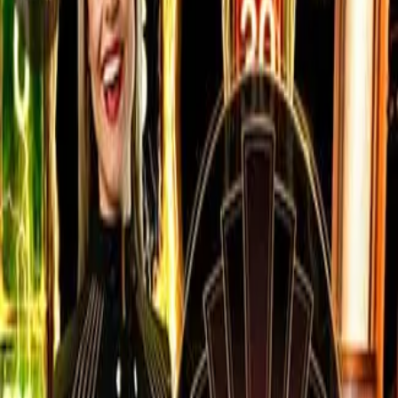
Situs Slot Gacor Terpercaya Hari Ini Paling Mudah
Menang Jackpot Besar
hadir sebagai platform digital
mutakhir yang mengutamakan kenyamanan dan
stabilitas akses bagi para penggunanya. Didukung
oleh infrastruktur server berspesifikasi tinggi, situs
ini mampu menjamin kelancaran navigasi tanpa
kendala teknis atau
lag
. Kehadirannya menjadi oase
bagi para pencari hiburan interaktif yang
menginginkan ekosistem digital yang dinamis,
responsif, dan selalu siap diakses kapan saja melalui
berbagai perangkat seluler.
Salah satu pilar utama yang membangun reputasi
platform ini adalah komitmennya terhadap
transparansi peluang dan keadilan sistem permainan.
Konsep kemudahan memenangkan hadiah besar
didasarkan pada integrasi algoritma
Random Number
Generator
(RNG) yang telah lolos sertifikasi ketat
lembaga pengawas internasional. Setiap putaran
permainan memiliki peluang acak yang murni tanpa