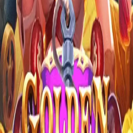
Di tengah maraknya isu kebocoran data di dunia
maya, aspek keamanan menjadi prioritas mutlak yang
dikelola secara profesional oleh tim ahli siber
platform
ini. Sistem pertahanan digitalnya dilengkapi dengan
protokol enkripsi SSL tingkat tinggi yang setara
dengan keamanan institusi perbankan modern. Setiap
informasi pribadi, kata sandi, serta riwayat transaksi
keuangan pengguna diubah menjadi kode enkripsi
rahasia yang tidak dapat ditembus oleh pihak ketiga.
Langkah preventif ini memastikan bahwa seluruh
aktivitas digital di dalam situs berlangsung dalam
koridor yang aman, memberikan ketenangan pikiran
seutuhnya bagi semua anggota.
Menutup kesempurnaan layanannya, platform ini
menghadirkan gerbang pembayaran terintegrasi
yang sangat bersahabat dengan ekosistem finansial
digital saat ini. Proses pengisian dan penarikan saldo
dapat diselesaikan dalam hitungan menit melalui