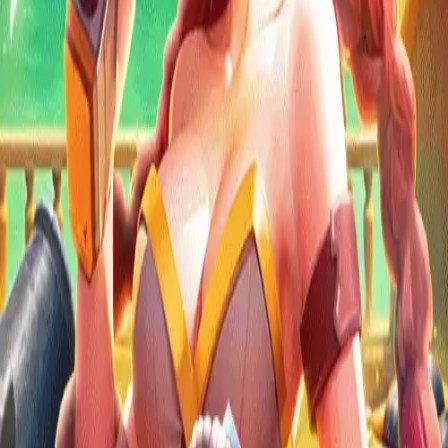
adanya manipulasi dari pihak internal maupun
eksternal. Dengan menyajikan nilai
Return to Player
(
RTP
) yang diperbarui secara
real-time
, pengguna
dapat menentukan strategi bermain secara bijak
berdasarkan data yang akurat dan transparan.
Sebagai pusat penyedia hiburan terpercaya, platform
ini menjalin kemitraan eksklusif dengan berbagai
perusahaan pengembang perangkat lunak (
software
provider
) terkemuka di tingkat global. Raksasa
industri seperti Pragmatic Play, PG Soft, hingga
Habanero turut menyuplai portofolio permainan
populer yang kaya akan fitur bonus interaktif dan
grafis definisi tinggi. Sinkronisasi data yang berjalan
mulus memastikan bahwa setiap pembaruan game
terbaru dapat langsung dinikmati oleh para pengguna
tanpa waktu tunggu yang lama. Keberagaman tema
ini dirancang untuk memberikan pengalaman visual
yang imersif sekaligus mencegah kejenuhan.