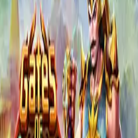
Situs Slot Gacor Terpercaya Hari Ini Paling Mudah
Menang Jackpot Besar
hadir sebagai platform digital
mutakhir yang mengutamakan kenyamanan dan
stabilitas akses bagi para penggunanya. Didukung
oleh infrastruktur server berspesifikasi tinggi, situs
ini mampu menjamin kelancaran navigasi tanpa
kendala teknis atau
lag
. Kehadirannya menjadi oase
bagi para pencari hiburan interaktif yang
menginginkan ekosistem digital yang dinamis,
responsif, dan selalu siap diakses kapan saja melalui
berbagai perangkat seluler.
Salah satu pilar utama yang membangun reputasi
platform ini adalah komitmennya terhadap
transparansi peluang dan keadilan sistem permainan.
Konsep kemudahan memenangkan hadiah besar
didasarkan pada integrasi algoritma
Random Number
Generator
(RNG) yang telah lolos sertifikasi ketat
lembaga pengawas internasional. Setiap putaran
permainan memiliki peluang acak yang murni tanpa