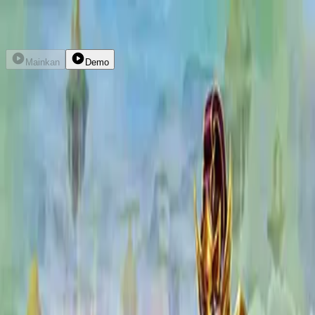
Daftar
Masuk
Mainkan
Demo
Gates of Gatot Kaca 1000
pragmatic
kembali
SINTOTO Situs Slot Gacor
Terpercaya Hari Ini Paling
Mudah Menang Jackpot
Besar
Lanskap hiburan virtual hari ini berkembang sangat
pesat seiring dengan tingginya mobilitas masyarakat
modern yang membutuhkan akses praktis.
SINTOTO