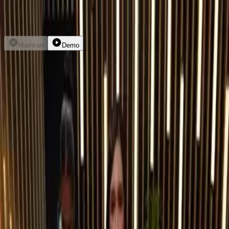
Daftar
Masuk
Mainkan
Demo
Dynasty Classic Blackjack 5
evolutiongaming
kembali
SINTOTO Situs Slot Gacor
Terpercaya Hari Ini Paling
Mudah Menang Jackpot
Besar
Lanskap hiburan virtual hari ini berkembang sangat
pesat seiring dengan tingginya mobilitas masyarakat
modern yang membutuhkan akses praktis.
SINTOTO