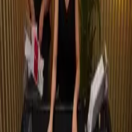
adanya manipulasi dari pihak internal maupun
eksternal. Dengan menyajikan nilai
Return to Player
(
RTP
) yang diperbarui secara
real-time
, pengguna
dapat menentukan strategi bermain secara bijak
berdasarkan data yang akurat dan transparan.
Sebagai pusat penyedia hiburan terpercaya, platform
ini menjalin kemitraan eksklusif dengan berbagai
perusahaan pengembang perangkat lunak (
software
provider
) terkemuka di tingkat global. Raksasa
industri seperti Pragmatic Play, PG Soft, hingga
Habanero turut menyuplai portofolio permainan
populer yang kaya akan fitur bonus interaktif dan
grafis definisi tinggi. Sinkronisasi data yang berjalan
mulus memastikan bahwa setiap pembaruan game
terbaru dapat langsung dinikmati oleh para pengguna
tanpa waktu tunggu yang lama. Keberagaman tema
ini dirancang untuk memberikan pengalaman visual
yang imersif sekaligus mencegah kejenuhan.