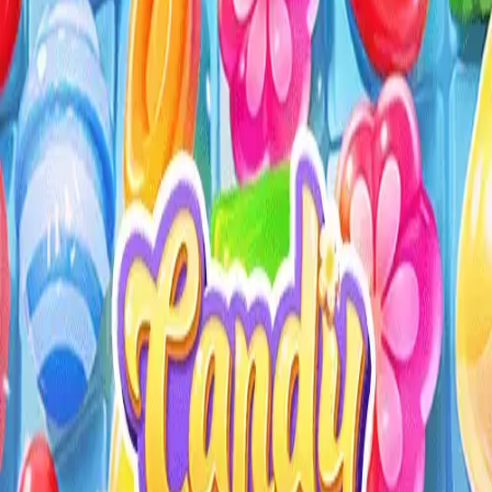
Di tengah maraknya isu kebocoran data di dunia
maya, aspek keamanan menjadi prioritas mutlak yang
dikelola secara profesional oleh tim ahli siber
platform
ini. Sistem pertahanan digitalnya dilengkapi dengan
protokol enkripsi SSL tingkat tinggi yang setara
dengan keamanan institusi perbankan modern. Setiap
informasi pribadi, kata sandi, serta riwayat transaksi
keuangan pengguna diubah menjadi kode enkripsi
rahasia yang tidak dapat ditembus oleh pihak ketiga.
Langkah preventif ini memastikan bahwa seluruh
aktivitas digital di dalam situs berlangsung dalam
koridor yang aman, memberikan ketenangan pikiran
seutuhnya bagi semua anggota.
Menutup kesempurnaan layanannya, platform ini
menghadirkan gerbang pembayaran terintegrasi
yang sangat bersahabat dengan ekosistem finansial
digital saat ini. Proses pengisian dan penarikan saldo
dapat diselesaikan dalam hitungan menit melalui