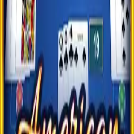
adanya manipulasi dari pihak internal maupun
eksternal. Dengan menyajikan nilai
Return to Player
(
RTP
) yang diperbarui secara
real-time
, pengguna
dapat menentukan strategi bermain secara bijak
berdasarkan data yang akurat dan transparan.
Sebagai pusat penyedia hiburan terpercaya, platform
ini menjalin kemitraan eksklusif dengan berbagai
perusahaan pengembang perangkat lunak (
software
provider
) terkemuka di tingkat global. Raksasa
industri seperti Pragmatic Play, PG Soft, hingga
Habanero turut menyuplai portofolio permainan
populer yang kaya akan fitur bonus interaktif dan
grafis definisi tinggi. Sinkronisasi data yang berjalan
mulus memastikan bahwa setiap pembaruan game
terbaru dapat langsung dinikmati oleh para pengguna
tanpa waktu tunggu yang lama. Keberagaman tema
ini dirancang untuk memberikan pengalaman visual
yang imersif sekaligus mencegah kejenuhan.