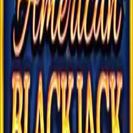
Di tengah maraknya isu kebocoran data di dunia
maya, aspek keamanan menjadi prioritas mutlak yang
dikelola secara profesional oleh tim ahli siber
platform
ini. Sistem pertahanan digitalnya dilengkapi dengan
protokol enkripsi SSL tingkat tinggi yang setara
dengan keamanan institusi perbankan modern. Setiap
informasi pribadi, kata sandi, serta riwayat transaksi
keuangan pengguna diubah menjadi kode enkripsi
rahasia yang tidak dapat ditembus oleh pihak ketiga.
Langkah preventif ini memastikan bahwa seluruh
aktivitas digital di dalam situs berlangsung dalam
koridor yang aman, memberikan ketenangan pikiran
seutuhnya bagi semua anggota.
Menutup kesempurnaan layanannya, platform ini
menghadirkan gerbang pembayaran terintegrasi
yang sangat bersahabat dengan ekosistem finansial
digital saat ini. Proses pengisian dan penarikan saldo
dapat diselesaikan dalam hitungan menit melalui