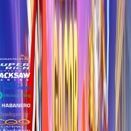
online
online