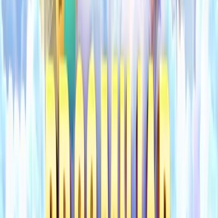
© 2025 Copyright
SINTOTO
. All rights reserved.
SINTOTO Situs Slot Gacor
Terpercaya Hari Ini Paling
Mudah Menang Jackpot
Besar
Lanskap hiburan virtual hari ini berkembang sangat
pesat seiring dengan tingginya mobilitas masyarakat
modern yang membutuhkan akses praktis.
SINTOTO
Situs Slot Gacor Terpercaya Hari Ini Paling Mudah
Menang Jackpot Besar
hadir sebagai platform digital
mutakhir yang mengutamakan kenyamanan dan
stabilitas akses bagi para penggunanya. Didukung
oleh infrastruktur server berspesifikasi tinggi, situs
ini mampu menjamin kelancaran navigasi tanpa