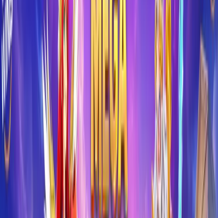
online
online
online
online
online
online