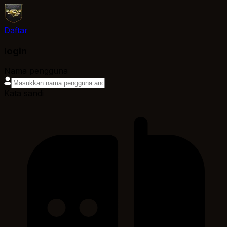
Daftar
login
Nama pengguna
Kata sandi