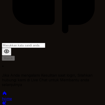
Masuk
*
Jika Anda mengalami Kesulitan saat login, Silahkan
hubungi kami di Live Chat untuk Membantu anda
selanjutnya
home