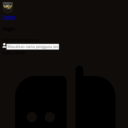
Daftar
login
Nama pengguna
Kata sandi