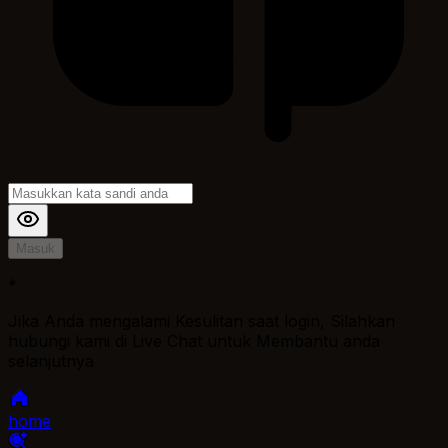
Masuk
*
Jika Anda mengalami Kesulitan saat login, Silahkan
hubungi kami di Live Chat untuk Membantu anda
selanjutnya
home