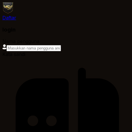
Daftar
login
Nama pengguna
Kata sandi