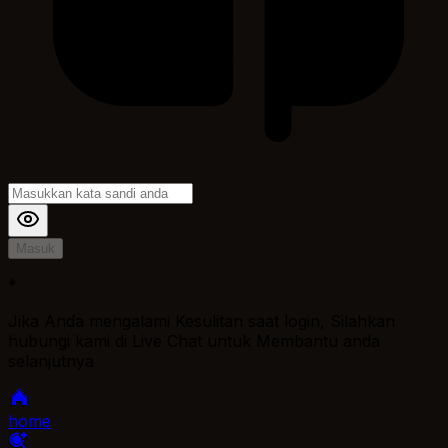
Masuk
*
Jika Anda mengalami Kesulitan saat login, Silahkan
hubungi kami di Live Chat untuk Membantu anda
selanjutnya
home