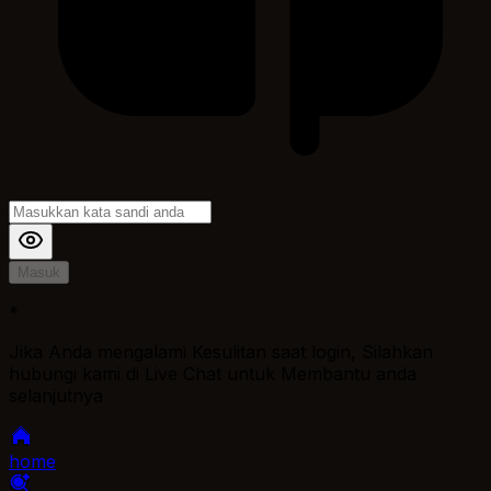
Masuk
*
Jika Anda mengalami Kesulitan saat login, Silahkan
hubungi kami di Live Chat untuk Membantu anda
selanjutnya
home