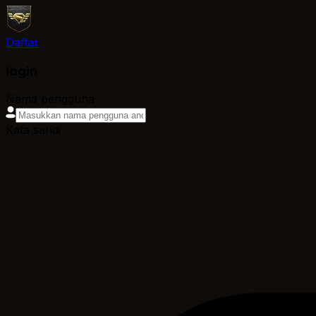
Daftar
login
Nama pengguna
Kata sandi