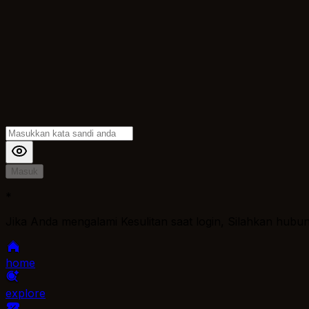
Masuk
*
Jika Anda mengalami Kesulitan saat login, Silahkan hubu
home
explore