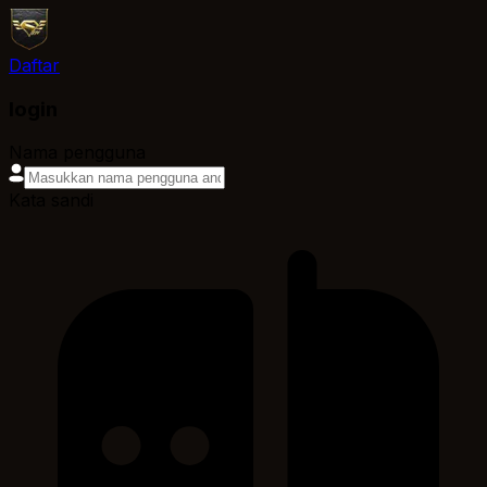
Daftar
login
Nama pengguna
Kata sandi