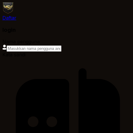
Daftar
login
Nama pengguna
Kata sandi