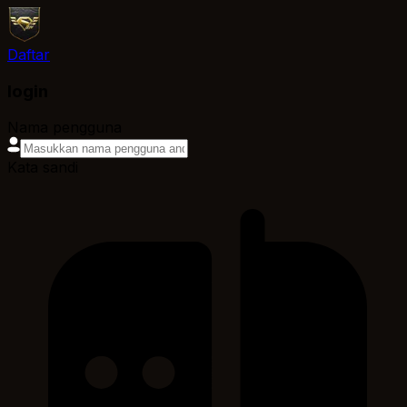
Daftar
login
Nama pengguna
Kata sandi