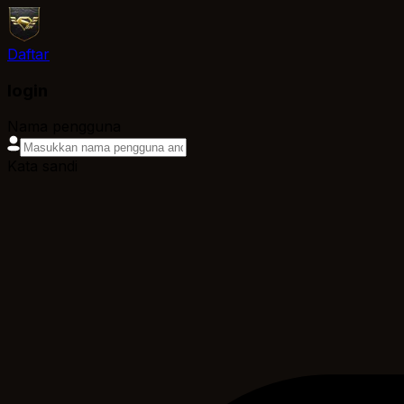
Daftar
login
Nama pengguna
Kata sandi