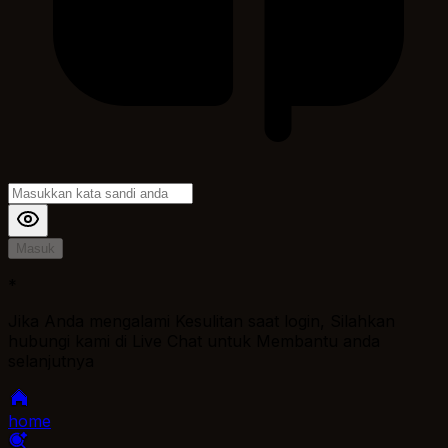
Masuk
*
Jika Anda mengalami Kesulitan saat login, Silahkan
hubungi kami di Live Chat untuk Membantu anda
selanjutnya
home