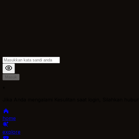
Masuk
*
Jika Anda mengalami Kesulitan saat login, Silahkan hubu
home
explore