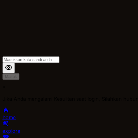
Masuk
*
Jika Anda mengalami Kesulitan saat login, Silahkan hubu
home
explore